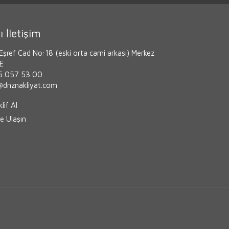
ı İletişim
Eşref Cad No:18 (eski orta cami arkası) Merkez
ZE
 057 53 00
i@dnznakliyat.com
lif Al
e Ulaşın