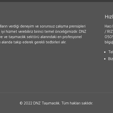
Hızl
ların verdiği deneyim ve sorunsuz çalışma prensipleri
Hacı 
iyi hizmet verebiliriz birinci temel önceliğimizdir. DNZ
/ Rİ
iye ve taşımacılık sektörü alanındaki en profesyonel
0505
 alanda takip ederek gerekli tedbirleri alır.
bilg
Tek
Biz
© 2022 DNZ Taşımacılık. Tüm hakları saklıdır.