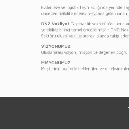
Evden eve ve lojistik taşımacılığında yerinde sa
önceden fizibilite ederek meydana gelen dinamiz
DNZ Nakliyat
Taşımacılık sektörün’de uzun yıl
verebiliriz birinci temel önceliğimizdir. DNZ Nak
Sektörü ulusal ve uluslararası alanda takip ederek
VİZYONUMUZ
Uluslararası vizyon, misyon ve değerleri doğrul
MİSYONUMUZ
Müşterinin bugün ki beklentileri ve gereksinimler