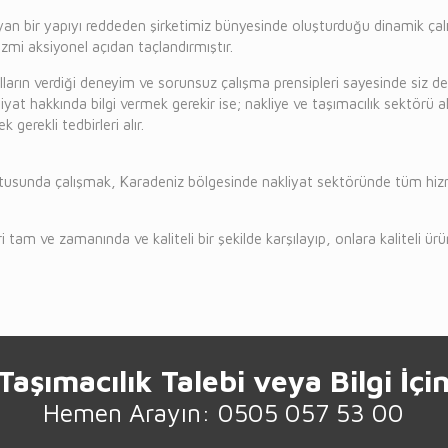
yan bir yapıyı reddeden şirketimiz bünyesinde oluşturduğu dinamik çalı
mi aksiyonel açıdan taçlandırmıştır.
ların verdiği deneyim ve sorunsuz çalışma prensipleri sayesinde siz de
liyat hakkında bilgi vermek gerekir ise; nakliye ve taşımacılık sektörü a
 gerekli tedbirleri alır.
tusunda çalışmak, Karadeniz bölgesinde nakliyat sektöründe tüm hizmet
i tam ve zamanında ve kaliteli bir şekilde karşılayıp, onlara kaliteli ü
Taşımacılık Talebi veya Bilgi İçi
Hemen Arayın: 0505 057 53 00