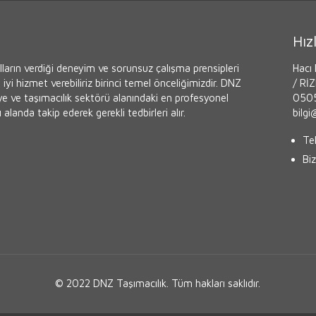
Hızl
ların verdiği deneyim ve sorunsuz çalışma prensipleri
Hacı 
iyi hizmet verebiliriz birinci temel önceliğimizdir. DNZ
/ Rİ
iye ve taşımacılık sektörü alanındaki en profesyonel
0505
 alanda takip ederek gerekli tedbirleri alır.
bilg
Tek
Biz
© 2022 DNZ Taşımacılık. Tüm hakları saklıdır.