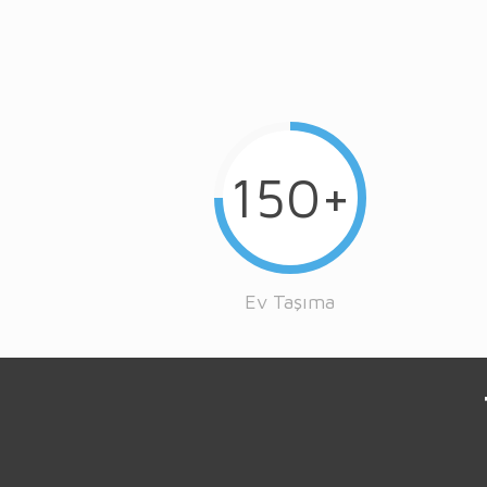
150+
Ev Taşıma