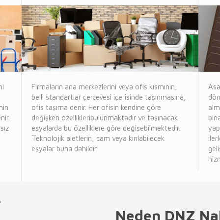
ni
Firmaların ana merkezlerini veya ofis kısmının,
Asa
belli standartlar çerçevesi içerisinde taşınmasına,
dön
nin
ofis taşıma denir. Her ofisin kendine göre
alm
nir.
değişken özellikleribulunmaktadır ve taşınacak
bin
sız
eşyalarda bu özelliklere göre değişebilmektedir.
yap
Teknolojik aletlerin, cam veya kırılabilecek
ile
eşyalar buna dahildir.
gel
hiz
Neden DNZ Nak