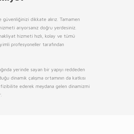
e güvenliğinizi dikkate alırız. Tamamen
a hizmeti arıyorsanız doğru yerdesiniz.
kliyat hizmeti hızlı, kolay ve tümü
eyimli profesyoneller tarafından
lığında yerinde sayan bir yapıyı reddeden
duğu dinamik çalışma ortamının da katkısı
n fizibilite ederek meydana gelen dinamizmi
.