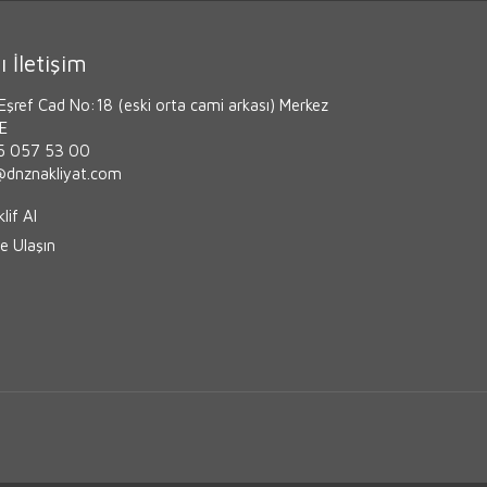
ı İletişim
Eşref Cad No:18 (eski orta cami arkası) Merkez
ZE
 057 53 00
i@dnznakliyat.com
lif Al
e Ulaşın