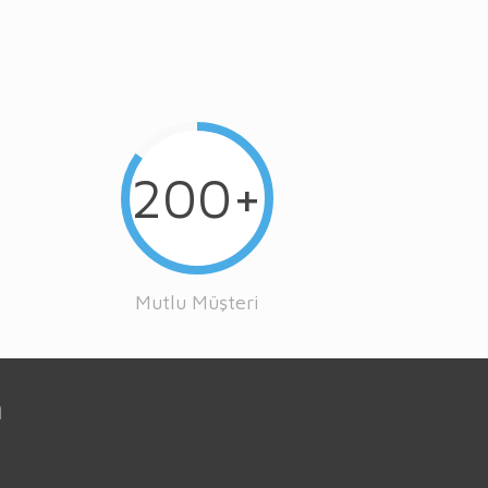
200+
Mutlu Müşteri
n